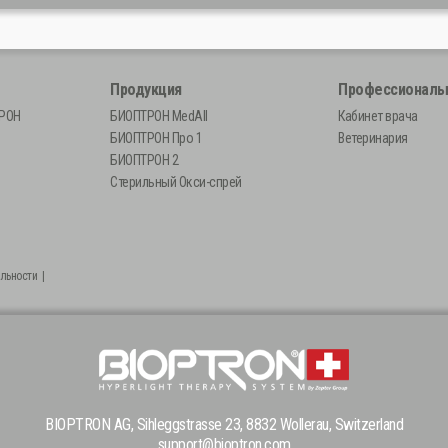
Продукция
Профессионал
ТРОН
БИОПТРОН MedAll
Кабинет врача
БИОПТРОН Про 1
Ветеринария
БИОПТРОН 2
Стерильный Окси-спрей
льности
|
BIOPTRON AG, Sihleggstrasse 23, 8832 Wollerau, Switzerland
support@bioptron.com