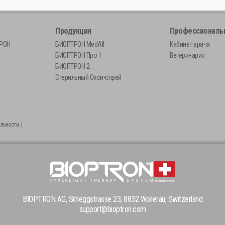
Продукция
Профессионал
ТРОН
БИОПТРОН MedAll
Кабинет врача
БИОПТРОН Про 1
Ветеринария
БИОПТРОН 2
Стерильный Окси-спрей
льности
|
BIOPTRON AG, Sihleggstrasse 23, 8832 Wollerau, Switzerland
support@bioptron.com