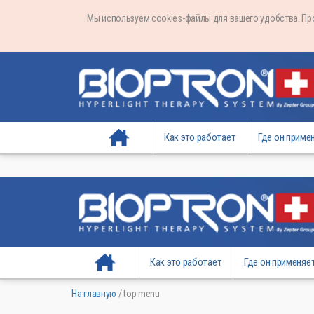
Мы используем cookies-файлы для вашего удобства. П
На главную
Как это работает
Где он приме
На главную
Как это работает
Где он применяе
На главную
/
top menu