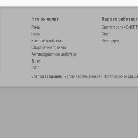
Что он лечит
Как это работает
Раны
Светотерапия БИОП
Боль
Свет
Кожные проблемы
Все видео
Спортивные травмы
Антивозрастное действие
Дети
САР
Все права защищены.
Условия использования
|
Политика конфиденциа