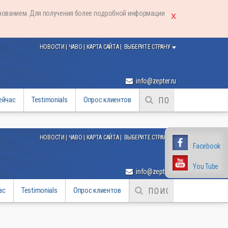
ьзованием. Для получения более подробной информации
НОВОСТИ
|
ЧАВО
|
КАРТА САЙТА
|
ВЫБЕРИТЕ СТРАНУ
info@zepter.ru
ейчас
Testimonials
Опрос клиентов
НОВОСТИ
|
ЧАВО
|
КАРТА САЙТА
|
ВЫБЕРИТЕ СТРАНУ
Facebook
Facebook
You Tube
You Tube
info@zepter.ru
ас
Testimonials
Опрос клиентов