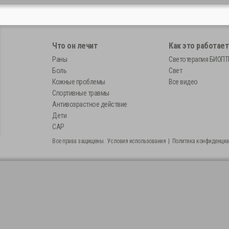
Что он лечит
Как это работает
Раны
Светотерапия БИОП
Боль
Свет
Кожные проблемы
Все видео
Спортивные травмы
Антивозрастное действие
Дети
САР
Все права защищены.
Условия использования
|
Политика конфиденциа