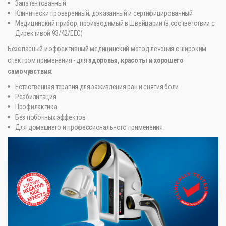
Запатентованный
Клинически проверенный, доказанный и сертифицированный
Медицинский прибор, производимый в Швейцарии (в соответствии с
Директивой 93/42/EEC)
Безопасный и эффективный медицинский метод лечения с широким
спектром применения - для
здоровья, красоты и хорошего
самочувствия
:
Естественная терапия для заживления ран и снятия боли
Реабилитация
Профилактика
Без побочных эффектов
Для домашнего и профессионального применения