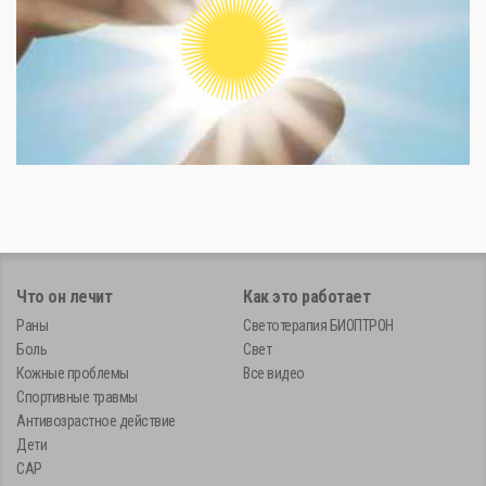
Что он лечит
Как это работает
Раны
Светотерапия БИОПТРОН
Боль
Свет
Кожные проблемы
Все видео
Спортивные травмы
Антивозрастное действие
Дети
САР