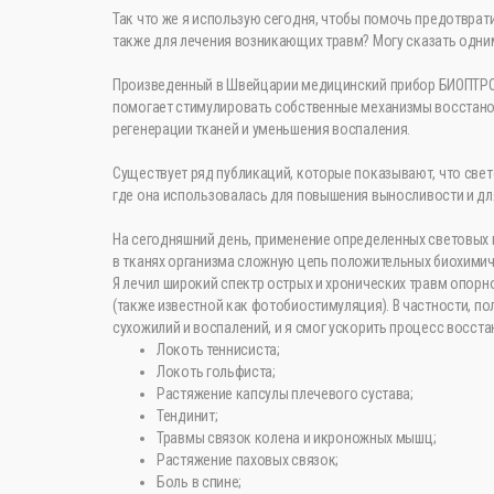
Так что же я использую сегодня, чтобы помочь предотврат
также для лечения возникающих травм? Могу сказать одни
Произведенный в Швейцарии медицинский прибор БИОПТРО
помогает стимулировать собственные механизмы восстано
регенерации тканей и уменьшения воспаления.
Существует ряд публикаций, которые показывают, что свет
где она использовалась для повышения выносливости и для
На сегодняшний день, применение определенных световых 
в тканях организма сложную цепь положительных биохимич
Я лечил широкий спектр острых и хронических травм опор
(также известной как фотобиостимуляция). В частности, 
сухожилий и воспалений, и я смог ускорить процесс восс
Локоть теннисиста;
Локоть гольфиста;
Растяжение капсулы плечевого сустава;
Тендинит;
Травмы связок колена и икроножных мышц;
Растяжение паховых связок;
Боль в спине;