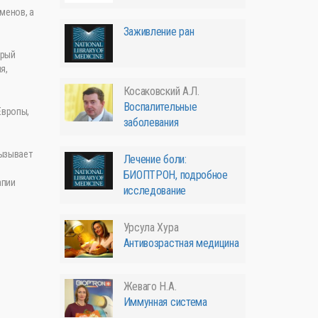
менов, а
Заживление ран
орый
я,
Косаковский А.Л.
Воспалительные
Европы,
заболевания
вызывает
Лечение боли:
БИОПТРОН, подробное
апии
исследование
Урсула Хура
Антивозрастная медицина
Жеваго Н.А.
Иммунная система