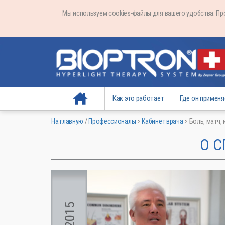
Мы используем cookies-файлы для вашего удобства. П
На главную
Как это работает
Где он применя
На главную
/
Профессионалы
>
Кабинет врача
>
Боль, матч, 
О С