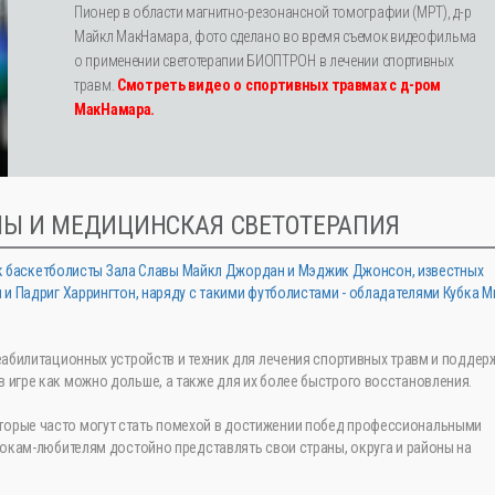
Пионер в области магнитно-резонансной томографии (МРТ), д-р
Майкл МакНамара, фото сделано во время съемок видеофильма
о применении светотерапии БИОПТРОН в лечении спортивных
травм.
Смотреть видео о спортивных травмах с д-ром
МакНамара.
МЫ И МЕДИЦИНСКАЯ СВЕТОТЕРАПИЯ
 как баскетболисты Зала Славы Майкл Джордан и Мэджик Джонсон, известных
и Падриг Харрингтон, наряду с такими футболистами - обладателями Кубка М
еабилитационных устройств и техник для лечения спортивных травм и поддер
игре как можно дольше, а также для их более быстрого восстановления.
орые часто могут стать помехой в достижении побед профессиональными
рокам-любителям достойно представлять свои страны, округа и районы на