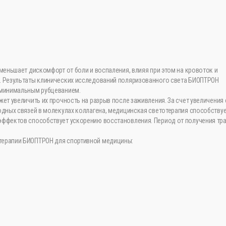
меньшает дискомфорт от боли и воспаления, влияя при этом на кровоток и
. Результаты клинических исследований поляризованного света БИОПТРОН
 минимальным рубцеванием.
ет увеличить их прочность на разрыв после заживления. За счет увеличения 
одных связей в молекулах коллагена, медицинская светотерапия способству
эффектов способствует ускорению восстановления. Период от получения тр
терапии БИОПТРОН для спортивной медицины: