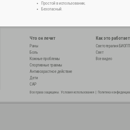
Простой в использовании;
Безопасный.
Что он лечит
Как это работает
Раны
Светотерапия БИОП
Боль
Свет
Кожные проблемы
Все видео
Спортивные травмы
Антивозрастное действие
Дети
САР
Все права защищены.
Условия использования
|
Политика конфиденциа