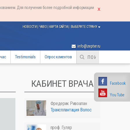
ьзованием. Для получения более подробной информации
НОВОСТИ
|
ЧАВО
|
КАРТА САЙТА
|
ВЫБЕРИТЕ СТРАНУ
info@zepter.ru
йчас
Testimonials
Опрос клиентов
КАБИНЕТ ВРАЧА
Facebook
You Tube
Фредерик Ривоалан
Трансплантация Волос
проф. Гуляр