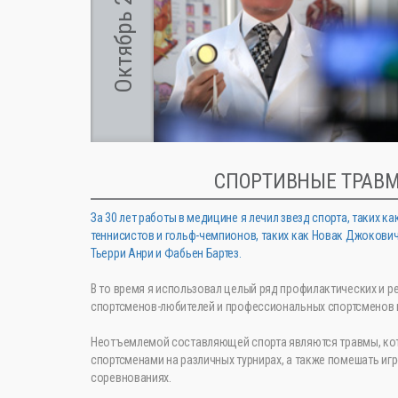
Октябрь 2015
СПОРТИВНЫЕ ТРАВ
За 30 лет работы в медицине я лечил звезд спорта, таких
теннисистов и гольф-чемпионов, таких как Новак Джокович 
Тьерри Анри и Фабьен Бартез.
В то время я использовал целый ряд профилактических и р
спортсменов-любителей и профессиональных спортсменов в 
Неотъемлемой составляющей спорта являются травмы, кот
спортсменами на различных турнирах, а также помешать иг
соревнованиях.