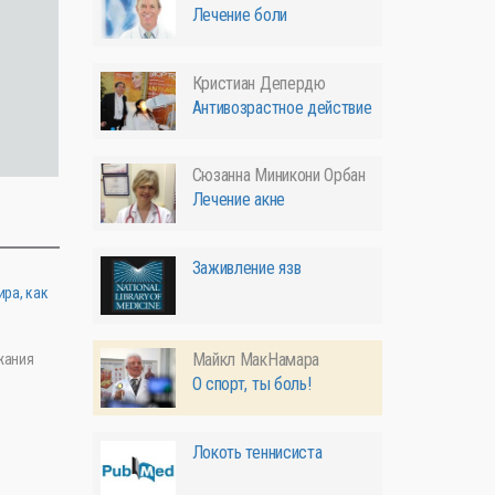
Лечение боли
Кристиан Депердю
Антивозрастное действие
Сюзанна Миникони Орбан
Лечение акне
Заживление язв
ира, как
Майкл МакНамара
жания
О спорт, ты боль!
Локоть теннисиста