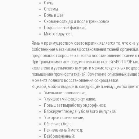
Отек;
Спазмы;
Боль в шее;
Скованность до и после тренировок
Подошвенный фасциит;
Многое другое…
Явным преимуществом светотерапии является то, что она у
собственные механизмы восстановления тканей организма
предполагают хорошее качество восстановления тканей с
При травмах мягких и соединительных тканей БИОПТРОН мож
коллагена и увеличения внутри- и межмолекулярных водор
повышению прочности тканей. Сочетание описанных выше 
момента полного восстановления сокращается.
В целом, можно выделить следующие преимущества свето
Уменьшает воспаление;
Улучшает микроциркуляцию;
Повышает выработку эндорфинов;
Блокирует передачу болевого импульса;
Ускоряет заживление;
Облегчает боль;
Неинвазивный метод;
Безболезненный;