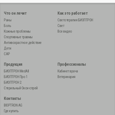
Что он лечит
Как это работает
Раны
Светотерапия БИОПТРОН
Боль
Свет
Кожные проблемы
Все видео
Спортивные травмы
Антивозрастное действие
Дети
САР
Продукция
Профессионалы
БИОПТРОН MedAll
Кабинет врача
БИОПТРОН Про 1
Ветеринария
БИОПТРОН 2
Стерильный Окси-спрей
Контакты
BIOPTRON AG
Где купить