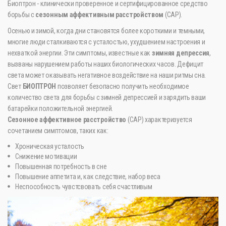
Биоптрон - клинически проверенное и сертифицированное средство
борьбы с
сезонным аффективным расстройством
(САР).
Осенью и зимой, когда дни становятся более короткими и темными,
многие люди сталкиваются с усталостью, ухудшением настроения и
нехваткой энергии. Эти симптомы, известные как
зимняя депрессия
,
вызваны нарушением работы наших биологических часов. Дефицит
света может оказывать негативное воздействие на наши ритмы сна.
Свет
БИОПТРОН
позволяет безопасно получить необходимое
количество света для борьбы с зимней депрессией и зарядить ваши
батарейки положительной энергией.
Сезонное аффективное расстройство
(САР) характеризуется
сочетанием симптомов, таких как:
Хроническая усталость
Снижение мотивации
Повышенная потребность в сне
Повышение аппетита и, как следствие, набор веса
Неспособность чувстсвовать себя счастливым