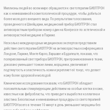
Миллионы людей во всем мире обращаются к светотерапии БИОПТРОН
как к неинвазивной косметологической процедуре, чтобы добиться
более молодого внешнего вида. По результатам голосования,
проведенного в Швейцарии, медицинский прибор БИОПТРОН стал
антивозрастным прибором номер один на Конгрессе по эстетической и
антивозрастной медицине в Париже.
Несколько международных медицинских экспертов представили
действие светотерапии БИОПТРОН на антивозрастных конференциях в
Лондоне, Париже, Монте-Карло, Варшаве и Будапеште, показав, что
поляризованный свет прибора БИОПТРОН, при проникновении в ткани,
доказано уменьшает тонкие линии, морщинки, увеличивает
подтянутость и эластичность кожи и укрепляет её тонус, что делает
кожу более здоровой и молодой.
Клинические исследования показали, что БИОПТРОН обладает
положительным стимулирующим действием на особые клетки в коже,
известные как фибробласты, что приводит к выработке коллагена и
эластина. Безопасные и неинвазивные процедуры со светотерапией
БИОПТРОН всего в течение 10 минут в день уменьшают морщины без