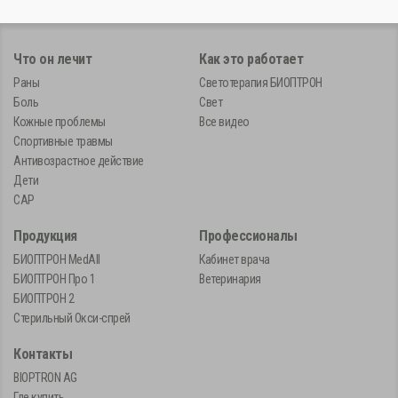
Что он лечит
Как это работает
Раны
Светотерапия БИОПТРОН
Боль
Свет
Кожные проблемы
Все видео
Спортивные травмы
Антивозрастное действие
Дети
САР
Продукция
Профессионалы
БИОПТРОН MedAll
Кабинет врача
БИОПТРОН Про 1
Ветеринария
БИОПТРОН 2
Стерильный Окси-спрей
Контакты
BIOPTRON AG
Где купить