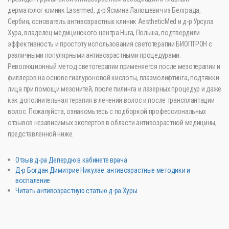
дерматолог клиник Lasermed, д-р Ясмина Лалошевич из Белграда,
Сербия, основатель антивозрастных клиник AestheticMed и д-р Урсула
Хура, владелец медицинского центра Hura, Польша, подтвердили
эффективность и простоту использования светотерапии БИОПТРОН с
различными популярными антивозрастными процедурами.
Революционный метод светотерапии применяется после мезотерапии и
филлеров на основе гиалуроновой кислоты, плазмолифтинга, подтяжки
лица при помощи мезонитей, после пилинга и лазерных процедур и даже
как дополнительная терапия в лечении волос и после трансплантации
волос. Пожалуйста, ознакомьтесь с подборкой профессиональных
отзывов независимых экспертов в области антивозрастной медицины,
представленной ниже.
Отзыв д-ра Депердю в кабинете врача
Д-р Богдан Димитрие Никулае: антивозрастные методики и
воспаление
Читать антивозрастную статью д-ра Хуры