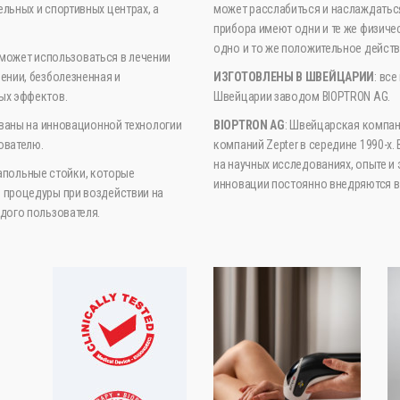
льных и спортивных центрах, а
может расслабиться и наслаждаться
прибора имеют одни и те же физиче
одно и то же положительное действ
 может использоваться в лечении
ении, безболезненная и
ИЗГОТОВЛЕНЫ В ШВЕЙЦАРИИ
: вс
ых эффектов.
Швейцарии заводом BIOPTRON AG.
ваны на инновационной технологии
BIOPTRON AG
: Швейцарская компани
ователю.
компаний Zepter в середине 1990-х
на научных исследованиях, опыте и 
апольные стойки, которые
инновации постоянно внедряются в
 процедуры при воздействии на
дого пользователя.