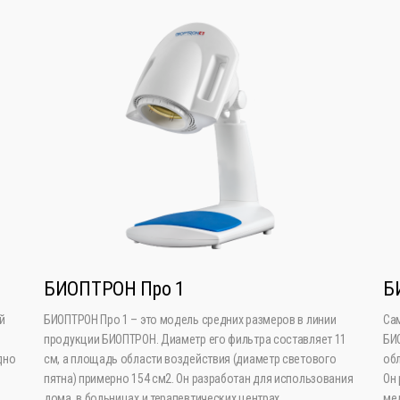
БИОПТРОН Про 1
Б
й
БИОПТРОН Про 1 – это модель средних размеров в линии
Са
продукции БИОПТРОН. Диаметр его фильтра составляет 11
БИО
дно
см, а площадь области воздействия (диаметр светового
обл
пятна) примерно 154 см2. Он разработан для использования
Он 
дома, в больницах и терапевтических центрах.
ме