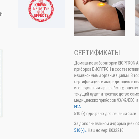
 И
СЕРТИФИКАТЫ
Домашние лаборатории BIOPTRON AG
приборов БИОПТРОН в соответстви
независимыми организациями. В то
сертификацию и аккредитацию в не
исследования и разработку, оценк
текущий аудит и производство сам
медицинских приборов 93/42/ЕЕС, а
FDA
510 (k) одобрено для лечения боли
За дополнительной информацией об
510(k)».
Наш номер: K032216