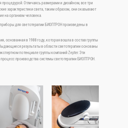
 процедурой. Отличаясь размерами и дизайном, все три
ские характеристики света, таким образом, они оказывают
ие на организм человека.
е приборы для светотерапии БИОПТРОН произведены в
я, основанная в 1988 году, которая вошла в состав группы
. Выдающиеся результаты в области светотерапии основаны
экспертном потенциале группы компаний Zepter. Эти
 процесс производства системы светотерапии БИОПТРОН.