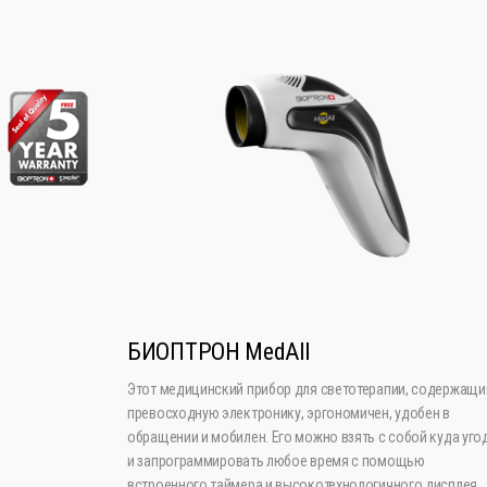
БИОПТРОН MedAll
Этот медицинский прибор для светотерапии, содержащи
превосходную электронику, эргономичен, удобен в
обращении и мобилен. Его можно взять с собой куда уго
и запрограммировать любое время с помощью
встроенного таймера и высокотехнологичного дисплея.