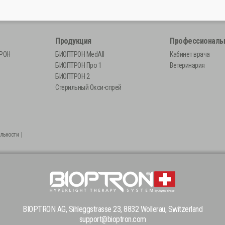
Продукция
Профессионал
ТРОН
БИОПТРОН MedAll
Кабинет врача
БИОПТРОН Про 1
Ветеринария
БИОПТРОН 2
Стерильный Окси-спрей
льности
|
BIOPTRON AG, Sihleggstrasse 23, 8832 Wollerau, Switzerland
support@bioptron.com