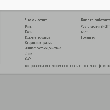
Что он лечит
Как это работает
Раны
Светотерапия БИОП
Боль
Свет
Кожные проблемы
Все видео
Спортивные травмы
Антивозрастное действие
Дети
САР
Все права защищены.
Условия использования
|
Политика конфиденциа