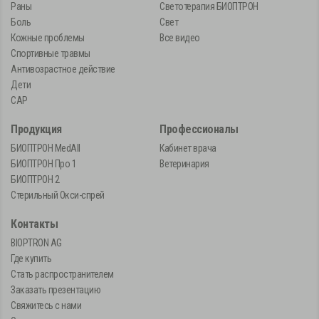
Раны
Светотерапия БИОПТРОН
Боль
Свет
Кожные проблемы
Все видео
Спортивные травмы
Антивозрастное действие
Дети
САР
Продукция
Профессионалы
БИОПТРОН MedAll
Кабинет врача
БИОПТРОН Про 1
Ветеринария
БИОПТРОН 2
Стерильный Окси-спрей
Контакты
BIOPTRON AG
Где купить
Стать распространителем
Заказать презентацию
Свяжитесь с нами