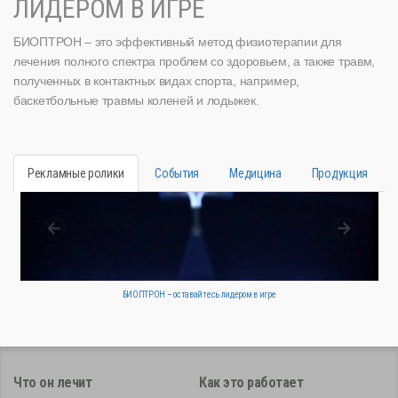
ЛИДЕРОМ В ИГРЕ
БИОПТРОН – это эффективный метод физиотерапии для
лечения полного спектра проблем со здоровьем, а также травм,
полученных в контактных видах спорта, например,
баскетбольные травмы коленей и лодыжек.
Рекламные ролики
События
Медицина
Продукция
БИОПТРОН – оставайтесь лидером в игре
Что он лечит
Как это работает