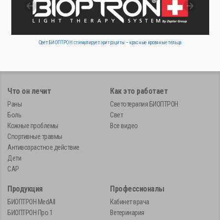
Свет БИОПТРОН стимулирует эритроциты – красные кровяные тельца
Что он лечит
Как это работает
Раны
Светотерапия БИОПТРОН
Боль
Свет
Кожные проблемы
Все видео
Спортивные травмы
Антивозрастное действие
Дети
САР
Продукция
Профессионалы
БИОПТРОН MedAll
Кабинет врача
БИОПТРОН Про 1
Ветеринария