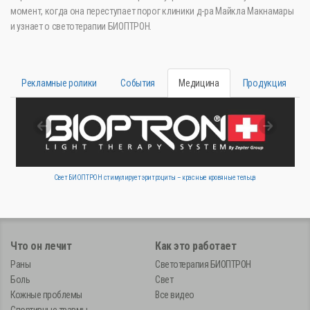
момент, когда она переступает порог клиники д-ра Майкла Макнамары
и узнает о светотерапии БИОПТРОН.
Рекламные ролики
События
Медицина
Продукция
Свет БИОПТРОН стимулирует эритроциты – красные кровяные тельца
Что он лечит
Как это работает
Раны
Светотерапия БИОПТРОН
Боль
Свет
Кожные проблемы
Все видео
Спортивные травмы