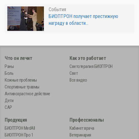
События
БИОПТРОН получает престижную
награду в области...
Что он лечит
Как это работает
Раны
Светотерапия БИОПТРОН
Боль
Свет
Кожные проблемы
Все видео
Спортивные травмы
Антивозрастное действие
Дети
САР
Продукция
Профессионалы
БИОПТРОН MedAll
Кабинет врача
БИОПТРОН Про 1
Ветеринария