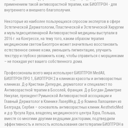
применением такой антивозрастной терапии, как БИОПТРОН - для
внутреннего и внешнего благополучия.
Некоторые из наиболее пользующихся спросом экспертов в сфере
Эстетической Дерматологии, Пластической и Эстетической Хирургии
и мультидисциплинарной Антивозрастной медицины выступали в
2016 г. на Конгрессе, на тему того, каким образом терапия
медицинским светом Биоптрон может значительно восстановить
естественное сияние кожи, уменьшить пигментацию, улучшить
текстуру и глубоко увлажнить кожу, чтобы справиться с морщинками
– не покидая уют вашего собственного дома.
Профессионалы всего мира используют БИОПТРОН MedAll,
БИОПТРОН ПРО 1, БИОПТРОН 2 в клиниках красоты и антивозрастных
клиниках. Д-р Кристиан Депердю, дерматолог и специалист по
Антивозрастной терапии в Босолей, Франция. Д-р Богдан Димитрие
Никулае, президент Румынской Антивозрастной ассоциации и
Главный Дерматолог в Клинике ЛазерМед; Д-р Ясмина Лалошевич из
Белграда, Сербия – основатель антивозрастных клиник AestheticMed
и д-р Урсула Хура, владелец медицинского центра Хура, Польша,
вместе со многими другими ведущими докторами, подтвердили
эффективность и легкость использования светотерапии БИОПТРОН в