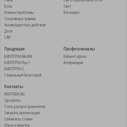
Раны
Светотерапия БИОПТРОН
Боль
Свет
Кожные проблемы
Все видео
Спортивные травмы
Антивозрастное действие
Дети
САР
Продукция
Профессионалы
БИОПТРОН MedAll
Кабинет врача
БИОПТРОН Про 1
Ветеринария
БИОПТРОН 2
Стерильный Окси-спрей
Контакты
BIOPTRON AG
Где купить
Стать распространителем
Заказать презентацию
Свяжитесь с нами
Опрос клиентов