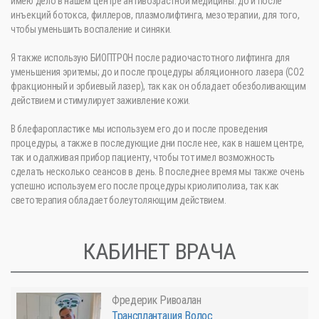
имею дело в нашем центре антивозрастной медицины: до и после
инъекций ботокса, филлеров, плазмолифтинга, мезотерапии, для того,
чтобы уменьшить воспаление и синяки.
Я также использую БИОПТРОН после радиочастотного лифтинга для
уменьшения эритемы; до и после процедуры абляционного лазера (CO2
фракционный и эрбиевый лазер), так как он обладает обезболивающим
действием и стимулирует заживление кожи.
В блефаропластике мы используем его до и после проведения
процедуры, а также в последующие дни после нее, как в нашем центре,
так и одалживая прибор пациенту, чтобы тот имел возможность
сделать несколько сеансов в день. В последнее время мы также очень
успешно используем его после процедуры криолиполиза, так как
светотерапия обладает болеутоляющим действием.
КАБИНЕТ ВРАЧА
Фредерик Ривоалан
Трансплантация Волос