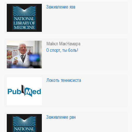
Заживление язв
Майкл МакНамара
О спорт, ты боль!
Локоть теннисиста
Заживление ран