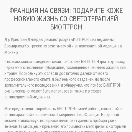
ФРАНЦИЯ НА СВЯЗИ: ПОДАРИТЕ КОЖЕ
НОВУЮ ЖИЗНЬ СО СВЕТОТЕРАПИЕЙ
БИОПТРОН
Д-р Кристиан Депердю демонстрирует БИОПТРОН 2 на недавнем
Всемирном Конгрессе по эстетической и антивозрастной медицине в
Монако
Я познакомился с медицинскими приборами БИОПТРОН два года назад
через многочисленные публикации, посвященные лечению ожогов, язв
и травм. Поскольку эти области достаточно далеки от моего
профессионального опыта, я был немного озадачен, но после
дополнительного исследования, я обнаружил, что прибор БИОПТРОН
очень успешно может быть использован также и в сфере
антивозрастной медицины.
Мне предложили попробовать БИОПТРОН в моей работе, связанной с
антивозрастной и эстетической медициной во Франции. На данный
момент я использую поляризованный свет данного прибора уже в
течение 18 месяцев. Я применяю его при многих методиках, с которыми